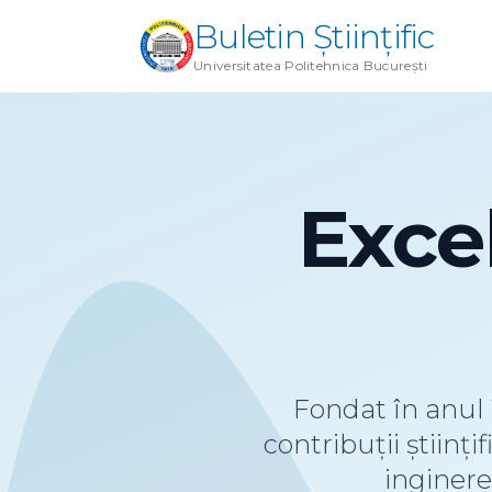
Buletin Științific
Universitatea Politehnica București
Exce
Fondat în anul
contribuții științ
inginereș