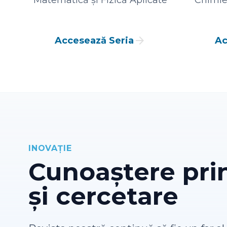
Matematică și Fizică Aplicate
Chimie 
arrow_forward
Accesează Seria
Ac
INOVAȚIE
Cunoaștere prin
și cercetare