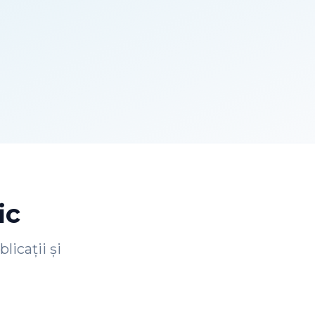
ic
licații și