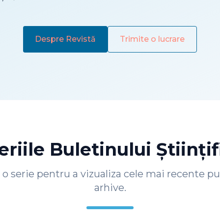
Despre Revistă
Trimite o lucrare
eriile Buletinului Științif
 o serie pentru a vizualiza cele mai recente pub
arhive.