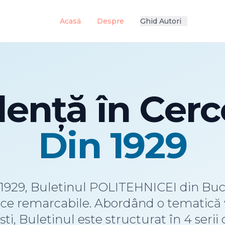
Acasă
Despre
Ghid Autori
expand_more
lență în Cerc
Din 1929
 1929, Buletinul POLITEHNICEI din Buc
ifice remarcabile. Abordând o tematică v
ti, Buletinul este structurat în 4 serii 